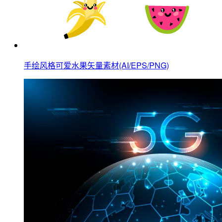
手绘风格可爱水果矢量素材(AI/EPS/PNG)