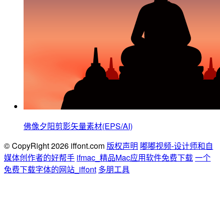
佛像夕阳剪影矢量素材(EPS/AI)
© CopyRight 2026 iffont.com
版权声明
嘟嘟视频-设计师和自
媒体创作者的好帮手
ifmac_精品Mac应用软件免费下载
一个
免费下载字体的网站_iffont
多朋工具