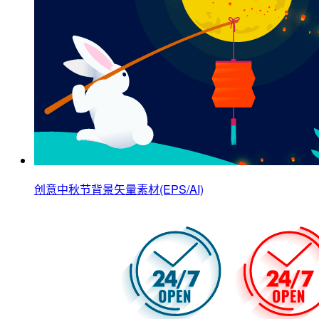
创意中秋节背景矢量素材(EPS/AI)