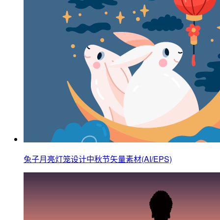
兔子月亮灯笼设计中秋节矢量素材(AI/EPS)