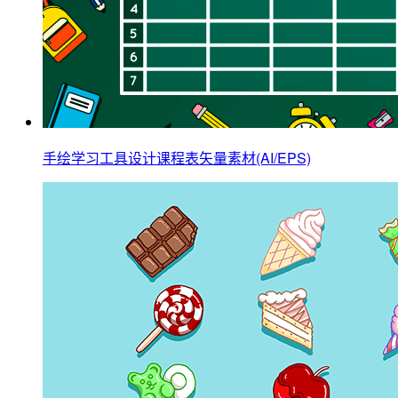
手绘学习工具设计课程表矢量素材(AI/EPS)